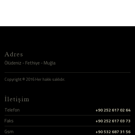
Adres
Ölüdeniz - Fethiye - Muğla
Copyright © 2016 Her hakkı saklıdır.
İletişim
Telefon
+90 252 617 02 64
Faks
+90 252 617 03 73
Gsm
+90 532 687 31 56